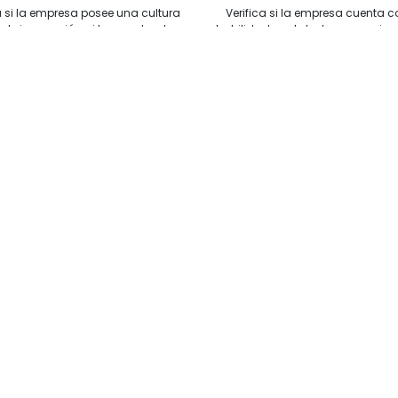
 si la empresa posee una cultura
Verifica si la empresa cuenta c
 de innovación, si los empleados
habilidades y talento necesarios
stán comprometidos con la
transformación digital, si se invier
ormación digital y se promueve la
formación y desarrollo de los e
ración y el aprendizaje continuo.
y si la estructura organizativ
adecuada.
ue tenemos para ti
lio
Ventas por
E-commerce
internet
Pasarelas de pago