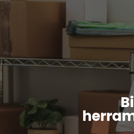
B
herram